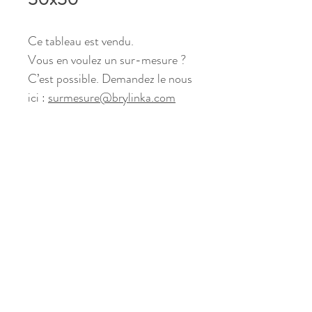
Ce tableau est vendu.
Vous en voulez un sur-mesure ?
C’est possible. Demandez le nous
ici :
surmesure@brylinka.com
Politique de cookies
Mentions légales
Politique de confidentialité
Termes et conditions
© 2024 par genia.media