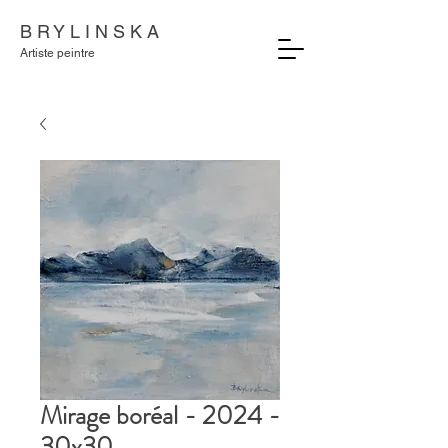
B R Y L I N S K A
Artiste peintre
Mirage boréal - 2024 -
30x30