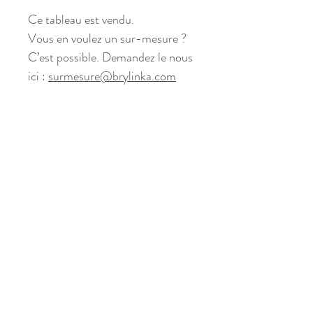
Ce tableau est vendu.
Vous en voulez un sur-mesure ?
C’est possible. Demandez le nous
ici :
surmesure@brylinka.com
Politique de cookies
Mentions légales
Politique de confidentialité
Termes et conditions
© 2024 par genia.media