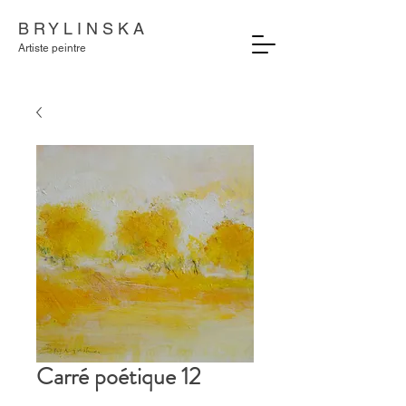
B R Y L I N S K A
Artiste peintre
Carré poétique 12